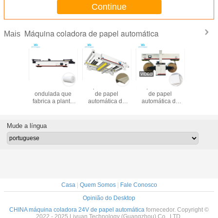
Continue
Máquina coladora de papel automática
Mais
áquina
Entrando caixa
Máquina coladora
Máquina coladora
máquin
 de papel
ondulada que
de papel
de papel
embal
ca, placa
fabrica a planta
automática do
automática do
ondul
 20A que
automática para a
controlo do motor
quadro de aço
automáti
máquina
impressora de
servo para a linha
carbono largura
caixa 28
Flexo
de produção da
300m/min do
Mude a língua
placa de gipsita
papel de 1800
milímetros
Casa
|
Quem Somos
|
Fale Conosco
Opinião do Desktop
CHINA máquina coladora 24V de papel automática
fornecedor. Copyright ©
2022 - 2025 Liyuan Technology (Guangzhou) Co., LTD.