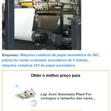
Máquina coladora de papel automática do ISO
Etiquetas:
,
planta de cartão ondulado automática de 5 dobras
,
máquina coladora 24V de papel automática
Obter o melhor preço para
Lap Joint Automatic Plant For
corrugou o tamanho das caixas
Fly300 2550mm