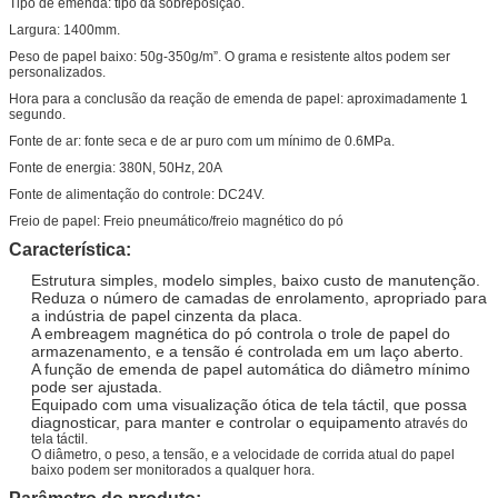
Tipo de emenda: tipo da sobreposição.
Largura: 1400mm.
Peso de papel baixo: 50g-350g/m”. O grama e resistente altos podem ser
personalizados.
Hora para a conclusão da reação de emenda de papel: aproximadamente 1
segundo.
Fonte de ar: fonte seca e de ar puro com um mínimo de 0.6MPa.
Fonte de energia: 380N, 50Hz, 20A
Fonte de alimentação do controle: DC24V.
Freio de papel: Freio pneumático/freio magnético do pó
Característica:
Estrutura simples, modelo simples, baixo custo de manutenção.
Reduza o número de camadas de enrolamento, apropriado para
a indústria de papel cinzenta da placa.
A embreagem magnética do pó controla o trole de papel do
armazenamento, e a tensão é controlada em um laço aberto.
A função de emenda de papel automática do diâmetro mínimo
pode ser ajustada.
Equipado com uma visualização ótica de tela táctil, que possa
diagnosticar, para manter e controlar o equipamento
através do
tela táctil.
O diâmetro, o peso, a tensão, e a velocidade de corrida atual do papel
baixo podem ser monitorados a qualquer hora.