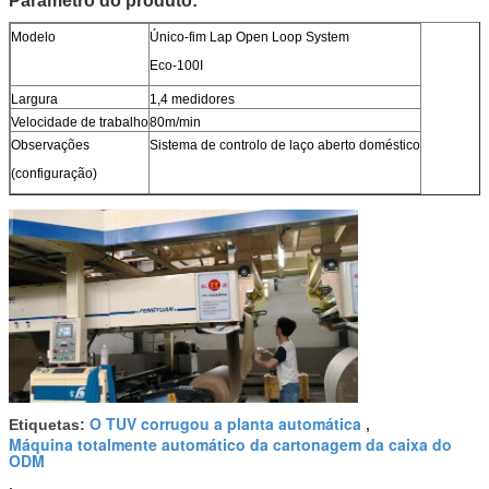
Parâmetro do produto:
Modelo
Único-fim Lap Open Loop System
Eco-100I
Largura
1,4 medidores
Velocidade de trabalho
80m/min
Observações
Sistema de controlo de laço aberto doméstico
(configuração)
O TUV corrugou a planta automática
Etiquetas:
,
Máquina totalmente automático da cartonagem da caixa do
ODM
,