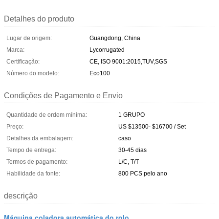
Detalhes do produto
Lugar de origem:
Guangdong, China
Marca:
Lycorrugated
Certificação:
CE, ISO 9001:2015,TUV,SGS
Número do modelo:
Eco100
Condições de Pagamento e Envio
Quantidade de ordem mínima:
1 GRUPO
Preço:
US $13500- $16700 / Set
Detalhes da embalagem:
caso
Tempo de entrega:
30-45 dias
Termos de pagamento:
L/C, T/T
Habilidade da fonte:
800 PCS pelo ano
descrição
Máquina coladora automática do rolo