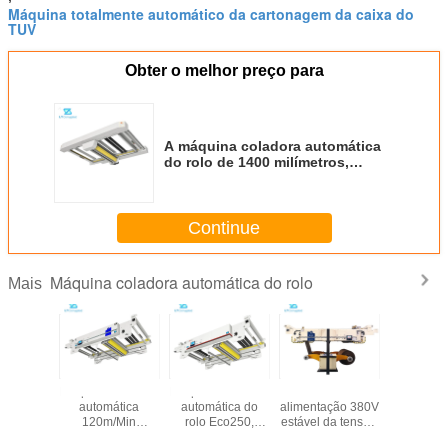
Máquina totalmente automático da cartonagem da caixa do
TUV
Obter o melhor preço para
A máquina coladora automática
do rolo de 1400 milímetros,
sobreposição Eco100 corrugou a
máquina automática
Continue
Máquina coladora automática do rolo
Mais
Máquina coladora
Máquina coladora
Fonte de
350m/
automática
automática do
alimentação 380V
Automati
120m/Min
rolo Eco250,
estável da tensão
Splicer, 
Running Speed
máquina de papel
automática dobro
ondul