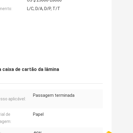
US $ 25000-28000
mento:
L/C, D/A, D/P, T/T
 caixa de cartão da lâmina
Passagem terminada
sso aplicável:
ial de
Papel
agem: