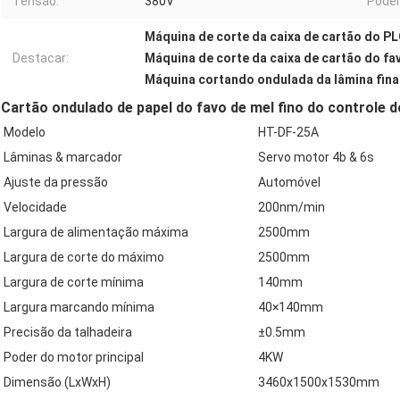
Tensão:
380V
Poder
Máquina de corte da caixa de cartão do P
Destacar:
Máquina de corte da caixa de cartão do fa
Máquina cortando ondulada da lâmina fina
Cartão ondulado de papel do favo de mel fino do controle d
Modelo
HT-DF-25A
Lâminas & marcador
Servo motor 4b & 6s
Ajuste da pressão
Automóvel
Velocidade
200nm/min
Largura de alimentação máxima
2500mm
Largura de corte do máximo
2500mm
Largura de corte mínima
140mm
Largura marcando mínima
40×140mm
Precisão da talhadeira
±0.5mm
Poder do motor principal
4KW
Dimensão (LxWxH)
3460x1500x1530mm