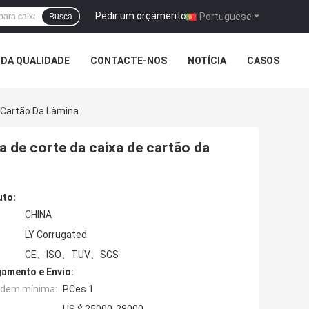
Pedir um orçamento
|
Portuguese
Busca
DA QUALIDADE
CONTACTE-NOS
NOTÍCIA
CASOS
e Cartão Da Lâmina
a de corte da caixa de cartão da
uto:
CHINA
LY Corrugated
CE、ISO、TUV、SGS
amento e Envio:
rdem mínima:
PCes 1