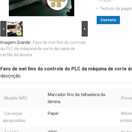
Preço:
Termos de paga
Contato
Imagem Grande :
Favo de mel fino do controle
do PLC da máquina de corte da caixa de
cartão da lâmina
Favo de mel fino do controle do PLC da máquina de corte da
descrição
Marcador fino da talhadeira da
Modelo NÃO.:
Proce
lâmina
Carcaças
Papel
Mater
apropriadas:
embal