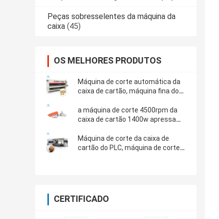
Peças sobresselentes da máquina da
caixa
(45)
OS MELHORES PRODUTOS
Máquina de corte automática da
caixa de cartão, máquina fina do
marcador da talhadeira da lâmina
do ODM
a máquina de corte 4500rpm da
caixa de cartão 1400w apressa
pneumático para a papelada
Máquina de corte da caixa de
cartão do PLC, máquina de corte
de papel do rolo 60Hz
CERTIFICADO