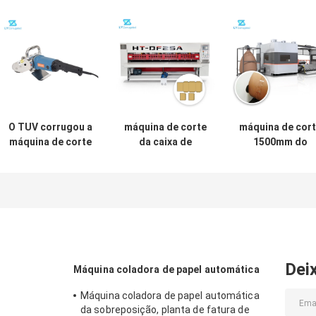
O TUV corrugou a
máquina de corte
máquina de cor
máquina de corte
da caixa de
1500mm do
da caixa, seis
cartão 380V,
carretel de
categorias que o
máquina giratória
máquina de
cartão morre
da lâmina fina de
520r/Min Carto
cortador
2500mm
Box Die Cuttin
Dei
Máquina coladora de papel automática
Máquina coladora de papel automática
da sobreposição, planta de fatura de