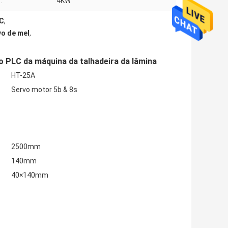
:
4KW
LC
,
vo de mel
,
o PLC da máquina da talhadeira da lâmina
HT-25A
Servo motor 5b & 8s
2500mm
140mm
40×140mm