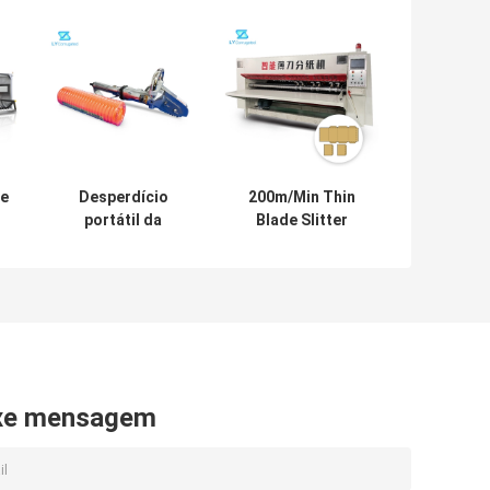
te
Desperdício
200m/Min Thin
portátil da
Blade Slitter
máquina de corte
Machine, 4KW
do cartão
corrugou a
n
ondulado que
máquina de corte
g
descasca a
da folha
pressão 0.8Mpa
xe mensagem