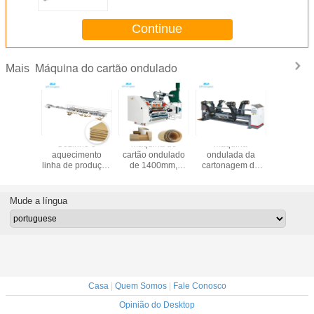
Continue
Máquina do cartão ondulado
Mais
a de
Cozinhe o
máquina do
máquina
O contro
ção do
aquecimento
cartão ondulado
ondulada da
tempera
ondulado
linha de produção
de 1400mm,
cartonagem da
corrug
dobras
largura do cartão
máquina do único
caixa de 1400mm,
máquin
ondulado de 2
Facer 6.5T
suporte de rolo de
cart
dobras de
moinho hidráulico
Mude a língua
2800mm
Casa
|
Quem Somos
|
Fale Conosco
Opinião do Desktop