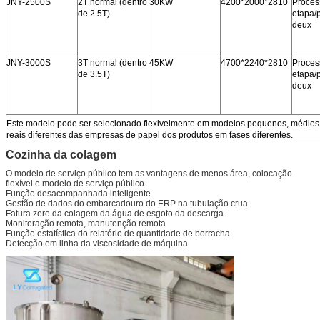
JNY-2500S
2T normal (dentro
30KW
4200*2000*2810
Proces
de 2.5T)
etapa/
deux
JNY-3000S
3T normal (dentro
45KW
4700*2240*2810
Proces
de 3.5T)
etapa/
deux
Este modelo pode ser selecionado flexivelmente em modelos pequenos, médios
reais diferentes das empresas de papel dos produtos em fases diferentes.
Cozinha da colagem
O modelo de serviço público tem as vantagens de menos área, colocação
flexível e modelo de serviço público.
Função desacompanhada inteligente
Gestão de dados do embarcadouro do ERP na tubulação crua
Fatura zero da colagem da água de esgoto da descarga
Monitoração remota, manutenção remota
Função estatística do relatório de quantidade de borracha
Detecção em linha da viscosidade de máquina