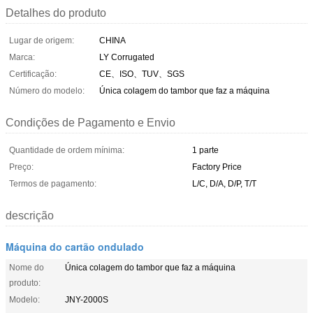
Detalhes do produto
Lugar de origem:
CHINA
Marca:
LY Corrugated
Certificação:
CE、ISO、TUV、SGS
Número do modelo:
Única colagem do tambor que faz a máquina
Condições de Pagamento e Envio
Quantidade de ordem mínima:
1 parte
Preço:
Factory Price
Termos de pagamento:
L/C, D/A, D/P, T/T
descrição
Máquina do cartão ondulado
Nome do
Única colagem do tambor que faz a máquina
produto:
Modelo:
JNY-2000S