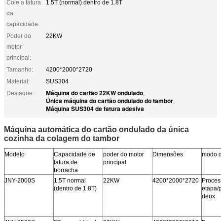
Cole a fatura
1.5T (normal) dentro de 1.8T
da
capacidade:
Poder do
22KW
motor
principal:
Tamanho:
4200*2000*2720
Material:
SUS304
Máquina do cartão 22KW ondulado
Destaque:
,
Única máquina do cartão ondulado do tambor
,
Máquina SUS304 de fatura adesiva
Máquina automática do cartão ondulado da única
cozinha da colagem do tambor
Modelo
Capacidade de
poder do motor
Dimensões
modo 
fatura de
principal
borracha
JNY-2000S
1.5T normal
22KW
4200*2000*2720
Proces
(dentro de 1.8T)
etapa/
deux